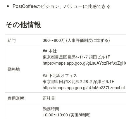
PostCoffeeのビジョン、バリューに共感できる
その他情報
給与
360〜800万 (人事評価制度に準ずる)
## 本社

東京都目黒区目黒4-11-7 須田ビル1F

https://maps.app.goo.gl/gLs8AYxzR4f63ZgH6

勤務地
## 下北沢オフィス

東京都世田谷区北沢2-28-2 深澤ビル1F

https://maps.app.goo.gl/uUpMe237LzeoxLoL6
雇用形態
正社員
勤務時間

10:00〜19:00 (実働8時間)

勤務体系
休日・休暇
