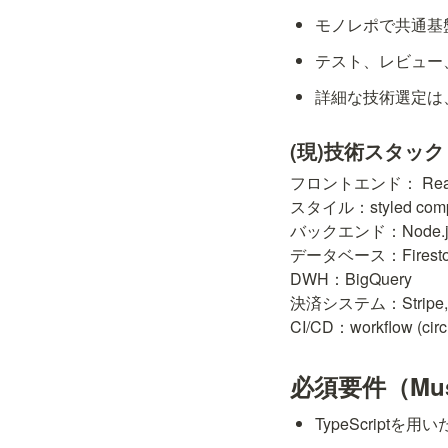
モノレポで共通基
テスト、レビュー
詳細な技術選定は
(現)技術スタッ
フロントエンド： React(v17.0
スタイル：styled compone
バックエンド：Node.js, C
データベース：Firestor
DWH：BigQuery

決済システム：Stripe,A
CI/CD：workflow (circle
必須要件（Mu
TypeScript