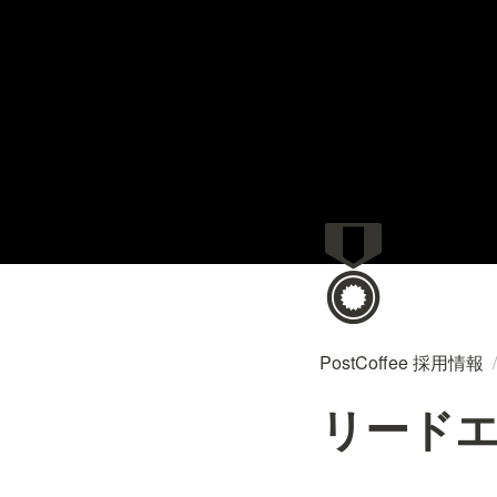
🎖️
PostCoffee 採用情報
/
リード