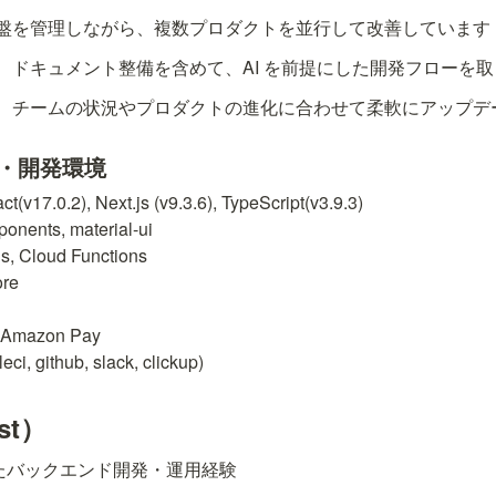
盤を管理しながら、複数プロダクトを並行して改善しています
、ドキュメント整備を含めて、AI を前提にした開発フローを
、チームの状況やプロダクトの進化に合わせて柔軟にアップデ
ク・開発環境
.2), Next.js (v9.3.6), TypeScript(v3.9.3)

nts, material-ui

loud Functions

e

mazon Pay

ci, github, slack, clickup)
st）
を用いたバックエンド開発・運用経験