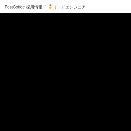
PostCoffee 採用情報
/
リードエンジニア
🎖️