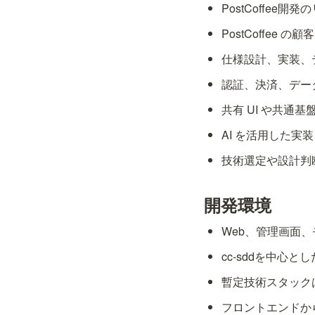
PostCoffee開発
PostCoffee
仕様設計、実装、
認証、決済、デー
共有 UI や共通
AI を活用した
技術選定や設計判
開発環境
Web、管理画面
cc-sddを中心と
暫定技術スタック
フロントエンドか